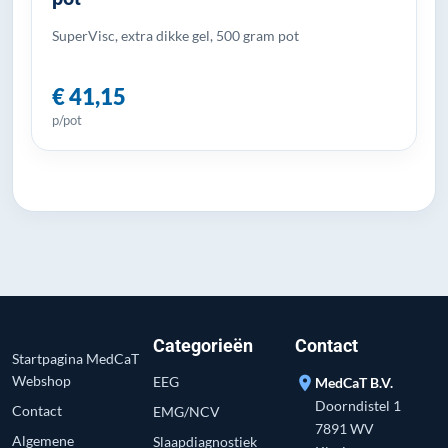
SuperVisc, extra dikke gel, 500 gram pot
€ 41,15
p/pot
Categorieën
Contact
Startpagina MedCaT
Webshop
EEG
location_on
MedCaT B.V.
Doorndistel 1
Contact
EMG/NCV
7891 WV
Algemene
Slaapdiagnostiek