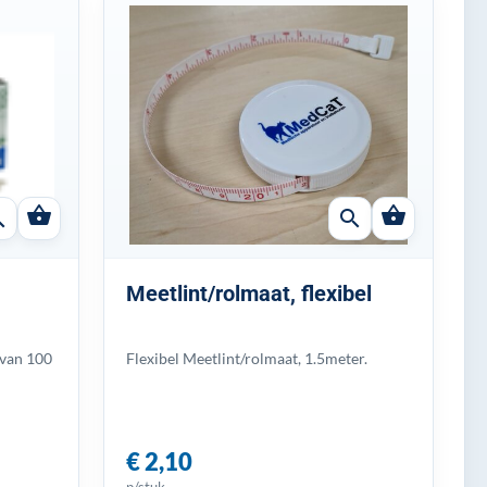
shopping_basket
shopping_basket
ch
search
Meetlint/rolmaat, flexibel
 van 100
Flexibel Meetlint/rolmaat, 1.5meter.
€ 2,10
p/stuk