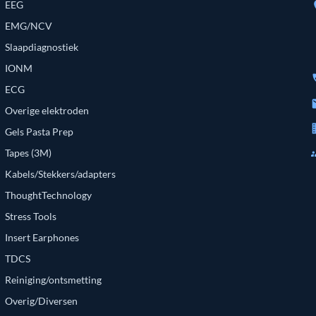
EEG
loc
EMG/NCV
Slaapdiagnostiek
IONM
p
ECG
e
Overige elektroden
bu
Gels Pasta Prep
g
Tapes (3M)
Kabels/Stekkers/adapters
ThoughtTechnology
Stress Tools
Insert Earphones
TDCS
Reiniging/ontsmetting
Overig/Diversen