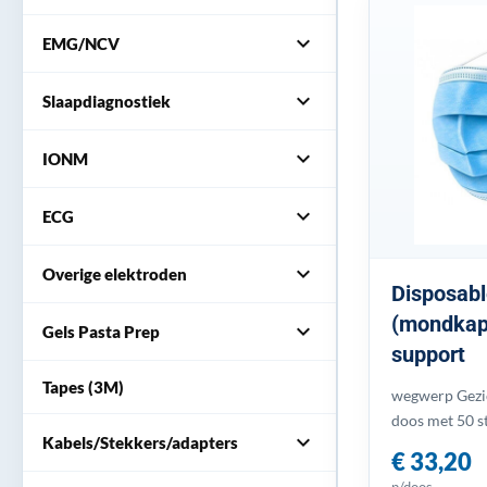
expand_more
EMG/NCV
expand_more
Slaapdiagnostiek
expand_more
IONM
expand_more
ECG
expand_more
Overige elektroden
Disposab
(mondkapj
expand_more
Gels Pasta Prep
support
Tapes (3M)
wegwerp Gezi
doos met 50 s
expand_more
Kabels/Stekkers/adapters
€ 33,20
p/doos