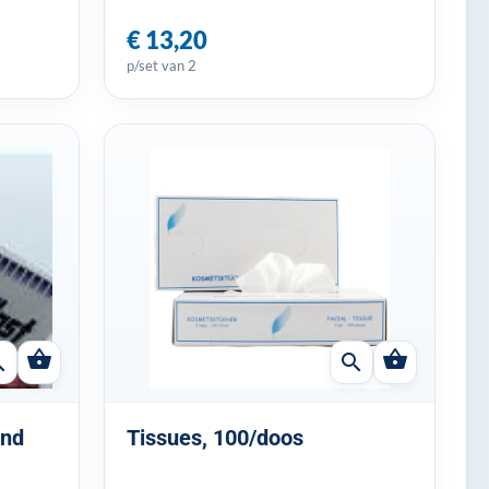
€ 13,20
p/set van 2
shopping_basket
shopping_basket
ch
search
and
Tissues, 100/doos