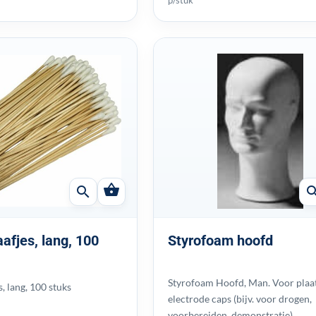
shopping_basket
search
sear
afjes, lang, 100
Styrofoam hoofd
Styrofoam Hoofd, Man. Voor plaa
, lang, 100 stuks
electrode caps (bijv. voor drogen,
voorbereiden, demonstratie)