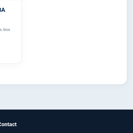
3A
e, box
Contact