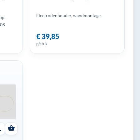
Electrodenhouder, wandmontage
pp.
508
€ 39,85
p/stuk
shopping_basket
ch