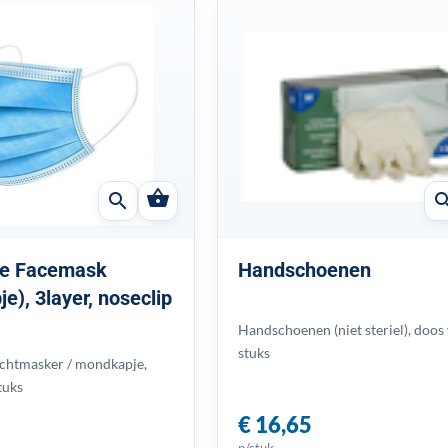
shopping_basket
search
sear
le Facemask
Handschoenen
e), 3layer, noseclip
Handschoenen (niet steriel), doos
stuks
chtmasker / mondkapje,
tuks
€ 16,65
p/stuk