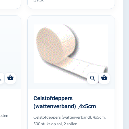
shopping_basket
shopping_basket
ch
search
Celstofdeppers
(wattenverband) ,4x5cm
tsten
Celstofdeppers (wattenverband), 4x5cm,
500 stuks op rol, 2 rollen