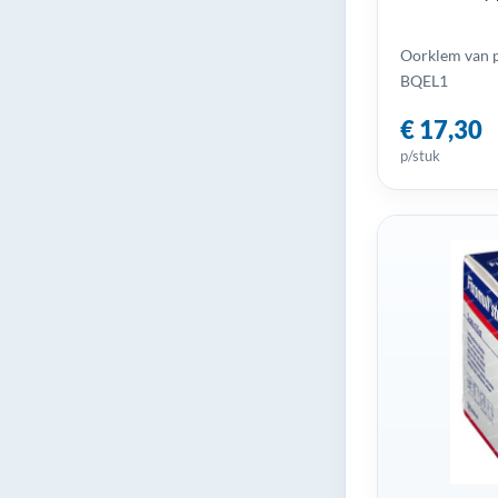
Oorklem van pl
BQEL1
€ 17,30
p/stuk