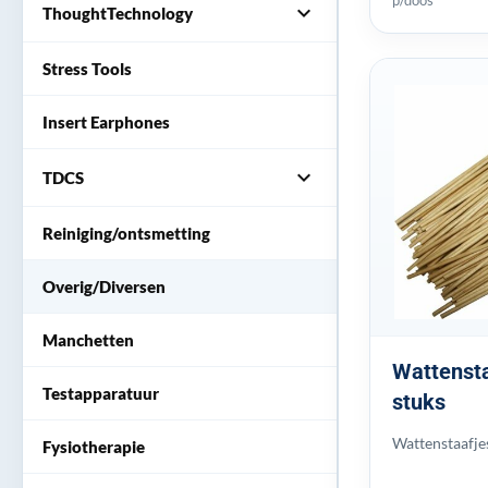
expand_more
ThoughtTechnology
Stress Tools
Insert Earphones
expand_more
TDCS
Reiniging/ontsmetting
Overig/Diversen
Manchetten
Wattensta
Testapparatuur
stuks
Wattenstaafjes
Fysiotherapie