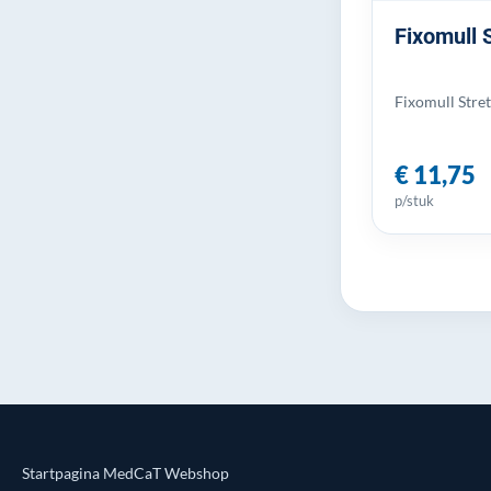
Fixomull 
Fixomull Stre
€ 11,75
p/stuk
Startpagina MedCaT Webshop