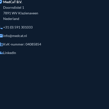
ation_on
MedCaT B.V.
Doorndistel 1
7891 WV Klazienaveen
Nederland
hone
+31 (0) 591 301033
mail
info@medcat.nl
siness
KvK-nummer: 04085854
roups
LinkedIn