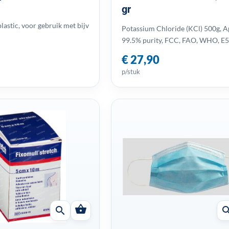
gr
astic, voor gebruik met bijv
Potassium Chloride (KCl) 500g, A
99.5% purity, FCC, FAO, WHO, E
€ 27,90
p/stuk
shopping_basket
search
sear