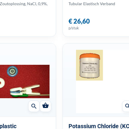
 Zoutoplossing, NaCl, 0,9%,
Tubular Elastisch Verband
€ 26,60
p/stuk
shopping_basket
search
sear
plastic
Potassium Chloride (KC