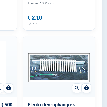
Tissues, 100/doos
€ 2,10
p/doos
shopping_basket
shopping_basket
ch
search
l) 500
Electroden-ophangrek