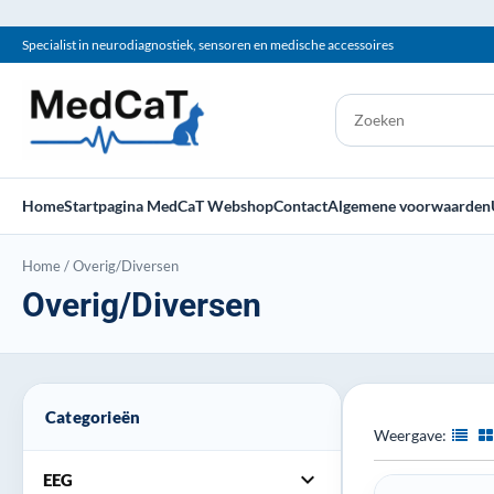
Specialist in neurodiagnostiek, sensoren en medische accessoires
Home
Startpagina MedCaT Webshop
Contact
Algemene voorwaarden
Home
/
Overig/Diversen
Overig/Diversen
Categorieën
Weergave:
expand_more
EEG