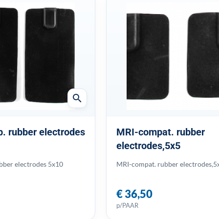
search
 rubber electrodes
MRI-compat. rubber
electrodes,5x5
bber electrodes 5x10
MRI-compat. rubber electrodes,5
€ 36,50
p/PAAR