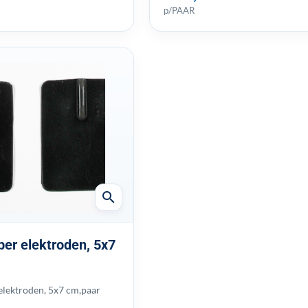
p/PAAR
search
er elektroden, 5x7
lektroden, 5x7 cm,paar