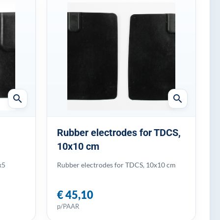
search
search
Rubber electrodes for TDCS,
10x10 cm
x5
Rubber electrodes for TDCS, 10x10 cm
€ 45,10
p/PAAR