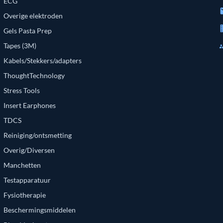
ECG
e
Overige elektroden
bu
Gels Pasta Prep
g
Tapes (3M)
Kabels/Stekkers/adapters
ThoughtTechnology
Stress Tools
Insert Earphones
TDCS
Reiniging/ontsmetting
Overig/Diversen
Manchetten
Testapparatuur
Fysiotherapie
Beschermingsmiddelen