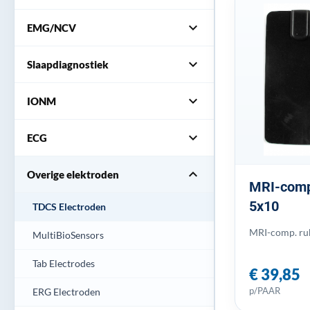
expand_more
EMG/NCV
expand_more
Slaapdiagnostiek
expand_more
IONM
expand_more
ECG
expand_more
Overige elektroden
MRI-comp.
5x10
TDCS Electroden
MRI-comp. ru
MultiBioSensors
Tab Electrodes
€ 39,85
p/PAAR
ERG Electroden