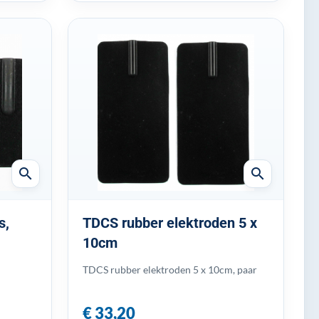
search
search
s,
TDCS rubber elektroden 5 x
10cm
TDCS rubber elektroden 5 x 10cm, paar
€ 33,20