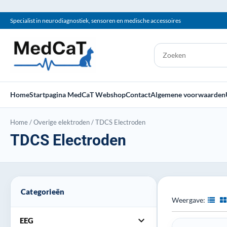
Specialist in neurodiagnostiek, sensoren en medische accessoires
Home
Startpagina MedCaT Webshop
Contact
Algemene voorwaarden
Home
/
Overige elektroden
/
TDCS Electroden
TDCS Electroden
Categorieën
Weergave:
expand_more
EEG