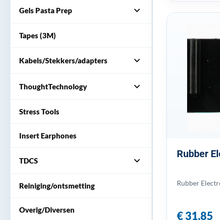
expand_more
Gels Pasta Prep
Tapes (3M)
expand_more
Kabels/Stekkers/adapters
expand_more
ThoughtTechnology
Stress Tools
Insert Earphones
Rubber El
expand_more
TDCS
Rubber Electr
Reiniging/ontsmetting
Overig/Diversen
€ 31,85