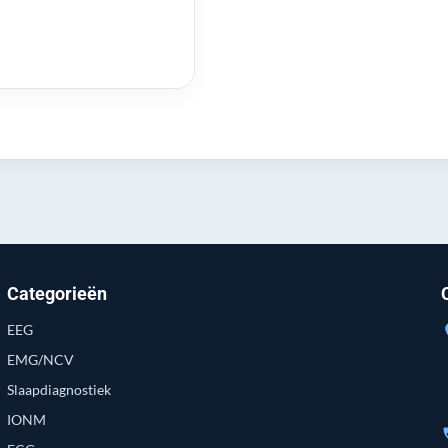
Categorieën
EEG
loc
EMG/NCV
Slaapdiagnostiek
IONM
p