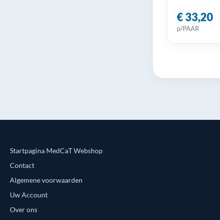
€ 33,20
p/PAAR
Startpagina MedCaT Webshop
Contact
Algemene voorwaarden
Uw Account
Over ons