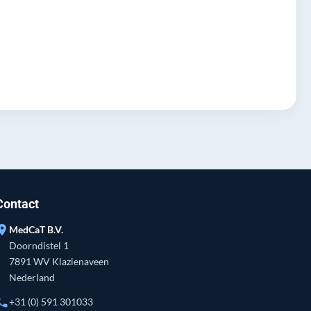
Contact
ation_on
MedCaT B.V.
Doorndistel 1
7891 WV Klazienaveen
Nederland
hone
+31 (0) 591 301033