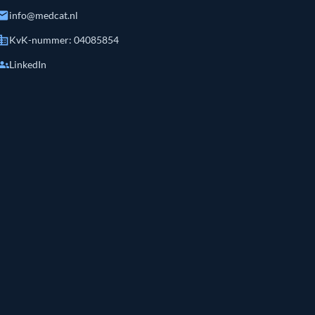
mail
info@medcat.nl
siness
KvK-nummer: 04085854
roups
LinkedIn