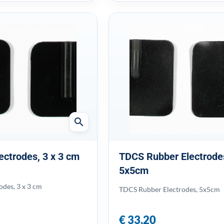
search
ectrodes, 3 x 3 cm
TDCS Rubber Electrode
5x5cm
odes, 3 x 3 cm
TDCS Rubber Electrodes, 5x5cm
€ 33,20