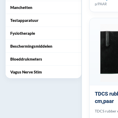
p/PAAR
Manchetten
Testapparatuur
Fysiotherapie
Beschermingsmiddelen
Bloeddrukmeters
Vagus Nerve Stim
TDCS rubb
cm,paar
TDCS rubber e